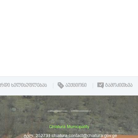
ᲘᲠᲓᲘ ᲮᲔᲚᲘᲡᲣᲤᲚᲔᲑᲐᲡ
ᲐᲣᲥᲪᲘᲝᲜᲘ
ᲒᲐᲛᲝᲙᲘᲗᲮᲕᲐ
Chiatura Municipality
, ტელ: 252731 chiatura.contact@chiatura.gov.ge