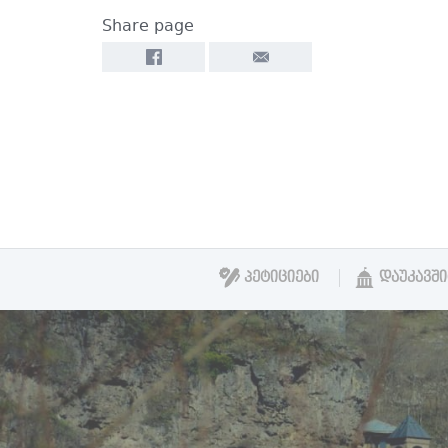
Share page
ᲞᲔᲢᲘᲪᲘᲔᲑᲘ
ᲓᲐᲣᲙᲐᲕᲨ