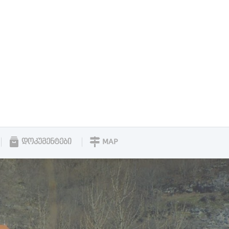
ᲓᲝᲙᲣᲛᲔᲜᲢᲔᲑᲘ
MAP