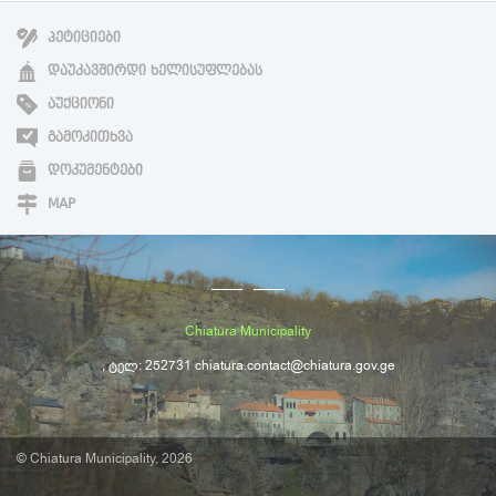
ᲞᲔᲢᲘᲪᲘᲔᲑᲘ
ᲓᲐᲣᲙᲐᲕᲨᲘᲠᲓᲘ ᲮᲔᲚᲘᲡᲣᲤᲚᲔᲑᲐᲡ
ᲐᲣᲥᲪᲘᲝᲜᲘ
ᲒᲐᲛᲝᲙᲘᲗᲮᲕᲐ
ᲓᲝᲙᲣᲛᲔᲜᲢᲔᲑᲘ
MAP
Chiatura Municipality
, ტელ: 252731 chiatura.contact@chiatura.gov.ge
© Chiatura Municipality, 2026