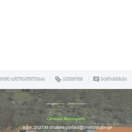
ᲘᲠᲓᲘ ᲮᲔᲚᲘᲡᲣᲤᲚᲔᲑᲐᲡ
ᲐᲣᲥᲪᲘᲝᲜᲘ
ᲒᲐᲛᲝᲙᲘᲗᲮᲕᲐ
Chiatura Municipality
, ტელ: 252731 chiatura.contact@chiatura.gov.ge