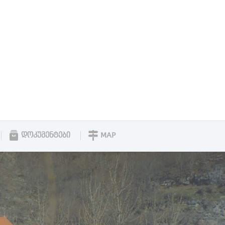
ᲓᲝᲙᲣᲛᲔᲜᲢᲔᲑᲘ
MAP