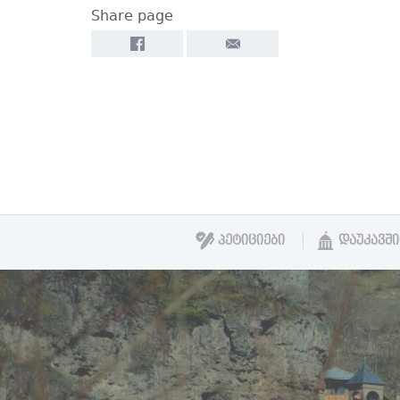
Share page
ᲞᲔᲢᲘᲪᲘᲔᲑᲘ
ᲓᲐᲣᲙᲐᲕᲨ