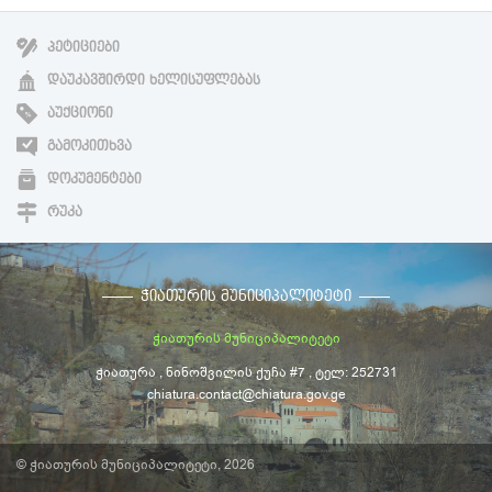
ᲞᲔᲢᲘᲪᲘᲔᲑᲘ
ᲓᲐᲣᲙᲐᲕᲨᲘᲠᲓᲘ ᲮᲔᲚᲘᲡᲣᲤᲚᲔᲑᲐᲡ
ᲐᲣᲥᲪᲘᲝᲜᲘ
ᲒᲐᲛᲝᲙᲘᲗᲮᲕᲐ
ᲓᲝᲙᲣᲛᲔᲜᲢᲔᲑᲘ
ᲠᲣᲙᲐ
ᲭᲘᲐᲗᲣᲠᲘᲡ ᲛᲣᲜᲘᲪᲘᲞᲐᲚᲘᲢᲔᲢᲘ
ჭიათურის მუნიციპალიტეტი
ჭიათურა , ნინოშვილის ქუჩა #7 , ტელ: 252731
chiatura.contact@chiatura.gov.ge
© ჭიათურის მუნიციპალიტეტი, 2026