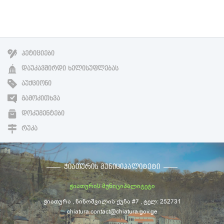
ᲞᲔᲢᲘᲪᲘᲔᲑᲘ
ᲓᲐᲣᲙᲐᲕᲨᲘᲠᲓᲘ ᲮᲔᲚᲘᲡᲣᲤᲚᲔᲑᲐᲡ
ᲐᲣᲥᲪᲘᲝᲜᲘ
ᲒᲐᲛᲝᲙᲘᲗᲮᲕᲐ
ᲓᲝᲙᲣᲛᲔᲜᲢᲔᲑᲘ
ᲠᲣᲙᲐ
ᲭᲘᲐᲗᲣᲠᲘᲡ ᲛᲣᲜᲘᲪᲘᲞᲐᲚᲘᲢᲔᲢᲘ
ჭიათურის მუნიციპალიტეტი
ჭიათურა , ნინოშვილის ქუჩა #7 , ტელ: 252731
chiatura.contact@chiatura.gov.ge