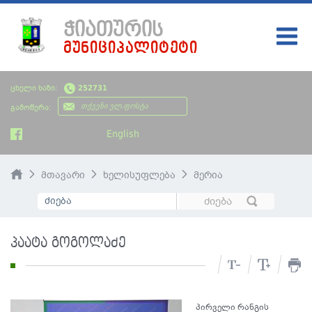
ᲭᲘᲐᲗᲣᲠᲘᲡ
ᲛᲣᲜᲘᲪᲘᲞᲐᲚᲘᲢᲔᲢᲘ
ᲛᲗᲐᲕᲐᲠᲘ
ცხელი ხაზი:
252731
ᲩᲔᲛᲘ ᲥᲐᲚᲐᲥᲘ
გამოწერა:
ᲮᲔᲚᲘᲡᲣᲤᲚᲔᲑᲐ
English
ᲡᲘᲐᲮᲚᲔᲔᲑᲘ
მთავარი
ხელისუფლება
მერია
ᲡᲐᲯᲐᲠᲝ ᲘᲜᲤᲝᲠᲛᲐᲪᲘᲐ
ᲡᲮᲕᲐᲓᲐᲡᲮᲕᲐ ᲘᲜᲤᲝᲠᲛᲐᲪᲘᲐ
პაატა გოგოლაძე
ᲑᲘᲣᲯᲔᲢᲘ
პირველი რანგის