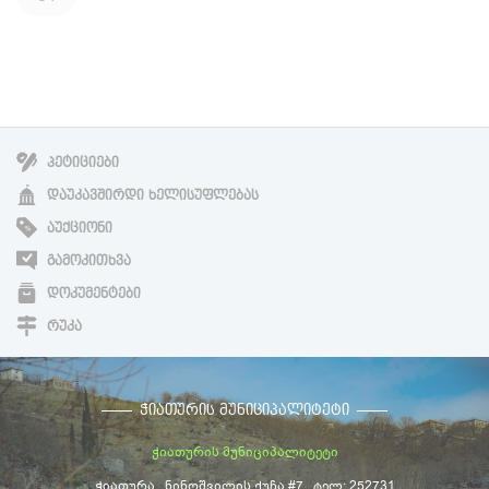
ᲞᲔᲢᲘᲪᲘᲔᲑᲘ
ᲓᲐᲣᲙᲐᲕᲨᲘᲠᲓᲘ ᲮᲔᲚᲘᲡᲣᲤᲚᲔᲑᲐᲡ
ᲐᲣᲥᲪᲘᲝᲜᲘ
ᲒᲐᲛᲝᲙᲘᲗᲮᲕᲐ
ᲓᲝᲙᲣᲛᲔᲜᲢᲔᲑᲘ
ᲠᲣᲙᲐ
ᲭᲘᲐᲗᲣᲠᲘᲡ ᲛᲣᲜᲘᲪᲘᲞᲐᲚᲘᲢᲔᲢᲘ
ჭიათურის მუნიციპალიტეტი
ჭიათურა , ნინოშვილის ქუჩა #7 , ტელ: 252731