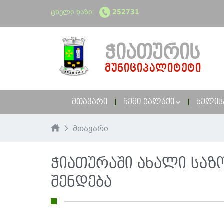
ცხელი ხაზი:
252731
ᲭᲘᲐᲗᲣᲠᲘᲡ
ᲛᲣᲜᲘᲪᲘᲞᲐᲚᲘᲢᲔᲢᲘ
ᲛᲗᲐᲕᲐᲠᲘ
ᲩᲔᲛᲘ ᲥᲐᲚᲐᲥᲘ
ᲮᲔᲚᲘᲡ
მთავარი
ჭიათურაში ახალი საზ
შენდება