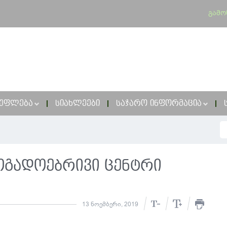
გამო
ᲣᲤᲚᲔᲑᲐ
ᲡᲘᲐᲮᲚᲔᲔᲑᲘ
ᲡᲐᲯᲐᲠᲝ ᲘᲜᲤᲝᲠᲛᲐᲪᲘᲐ
ოგადოებრივი ცენტრი
13 ნოემბერი, 2019