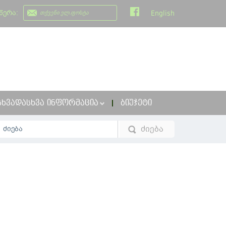
წერა:
English
ᲡᲮᲕᲐᲓᲐᲡᲮᲕᲐ ᲘᲜᲤᲝᲠᲛᲐᲪᲘᲐ
ᲑᲘᲣᲯᲔᲢᲘ