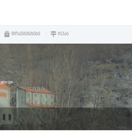
ᲓᲝᲙᲣᲛᲔᲜᲢᲔᲑᲘ
ᲠᲣᲙᲐ
.gov.ge