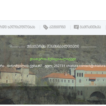
ᲠᲓᲘ ᲮᲔᲚᲘᲡᲣᲤᲚᲔᲑᲐᲡ
ᲐᲣᲥᲪᲘᲝᲜᲘ
ᲒᲐᲛᲝᲙᲘᲗᲮᲕᲐ
ᲭᲘᲐᲗᲣᲠᲘᲡ ᲛᲣᲜᲘᲪᲘᲞᲐᲚᲘᲢᲔᲢᲘ
ჭიათურის მუნიციპალიტეტი
ა , ნინოშვილის ქუჩა #7 , ტელ: 252731 chiatura.contact@chiatura