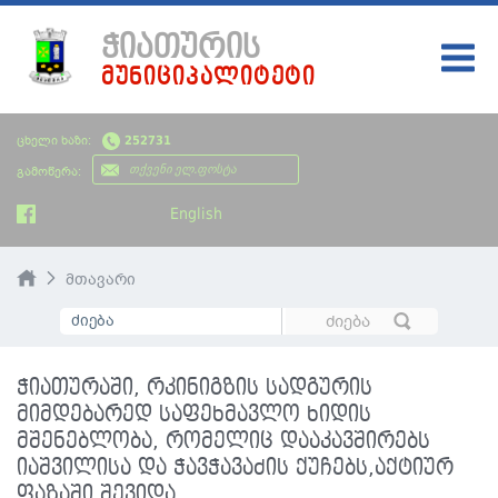
ᲭᲘᲐᲗᲣᲠᲘᲡ
ᲛᲣᲜᲘᲪᲘᲞᲐᲚᲘᲢᲔᲢᲘ
ᲛᲗᲐᲕᲐᲠᲘ
ცხელი ხაზი:
252731
ᲩᲔᲛᲘ ᲥᲐᲚᲐᲥᲘ
გამოწერა:
ᲮᲔᲚᲘᲡᲣᲤᲚᲔᲑᲐ
English
ᲡᲘᲐᲮᲚᲔᲔᲑᲘ
მთავარი
ᲡᲐᲯᲐᲠᲝ ᲘᲜᲤᲝᲠᲛᲐᲪᲘᲐ
ᲡᲮᲕᲐᲓᲐᲡᲮᲕᲐ ᲘᲜᲤᲝᲠᲛᲐᲪᲘᲐ
ჭიათურაში, რკინიგზის სადგურის
ᲑᲘᲣᲯᲔᲢᲘ
მიმდებარედ საფეხმავლო ხიდის
მშენებლობა, რომელიც დააკავშირებს
იაშვილისა და ჭავჭავაძის ქუჩებს,აქტიურ
ფაზაში შევიდა