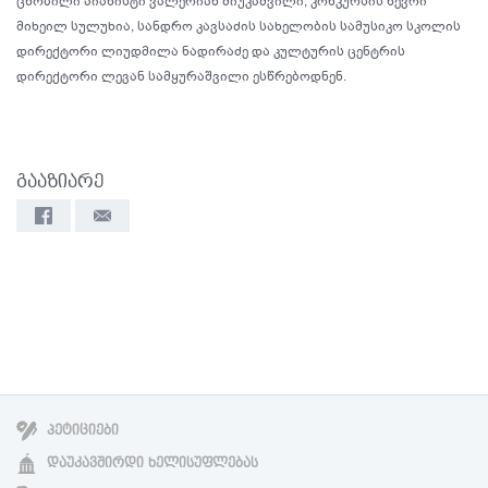
ცნობილი პიანისტი ვალერიან შიუკაშვილი, კონკურსის წევრი
მიხეილ სულუხია, სანდრო კავსაძის სახელობის სამუსიკო სკოლის
დირექტორი ლიუდმილა ნადირაძე და კულტურის ცენტრის
დირექტორი ლევან სამყურაშვილი ესწრებოდნენ.
გააზიარე
ᲞᲔᲢᲘᲪᲘᲔᲑᲘ
ᲓᲐᲣᲙᲐᲕᲨᲘᲠᲓᲘ ᲮᲔᲚᲘᲡᲣᲤᲚᲔᲑᲐᲡ