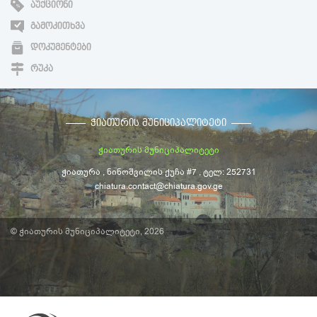
ᲐᲣᲥᲪᲘᲝᲜᲘ
ᲒᲐᲛᲝᲙᲘᲗᲮᲕᲐ
ᲓᲝᲙᲣᲛᲔᲜᲢᲔᲑᲘ
ᲠᲣᲙᲐ
ᲭᲘᲐᲗᲣᲠᲘᲡ ᲛᲣᲜᲘᲪᲘᲞᲐᲚᲘᲢᲔᲢᲘ
ჭიათურის მუნიციპალიტეტი
ჭიათურა , ნინოშვილის ქუჩა #7 , ტელ: 252731
chiatura.contact@chiatura.gov.ge
© ჭიათურის მუნიციპალიტეტი, 2026