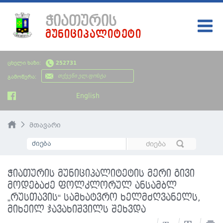
ᲭᲘᲐᲗᲣᲠᲘᲡ
ᲛᲣᲜᲘᲪᲘᲞᲐᲚᲘᲢᲔᲢᲘ
ᲛᲗᲐᲕᲐᲠᲘ
ცხელი ხაზი:
252731
ᲩᲔᲛᲘ ᲥᲐᲚᲐᲥᲘ
გამოწერა:
ᲮᲔᲚᲘᲡᲣᲤᲚᲔᲑᲐ
English
ᲡᲘᲐᲮᲚᲔᲔᲑᲘ
მთავარი
ᲡᲐᲯᲐᲠᲝ ᲘᲜᲤᲝᲠᲛᲐᲪᲘᲐ
ᲡᲮᲕᲐᲓᲐᲡᲮᲕᲐ ᲘᲜᲤᲝᲠᲛᲐᲪᲘᲐ
ჭიათურის მუნიციპალიტეტის მერი გივი
ᲑᲘᲣᲯᲔᲢᲘ
მოდებაძე ფოლკლორულ ანსამბლ
„რუსთავის“ სამხატვრო ხელმძღვანელს,
მიხეილ ჯავახიშვილს შეხვდა