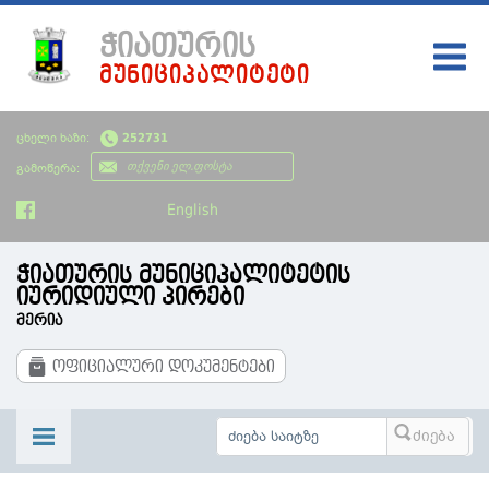
ᲭᲘᲐᲗᲣᲠᲘᲡ
ᲛᲣᲜᲘᲪᲘᲞᲐᲚᲘᲢᲔᲢᲘ
ᲛᲗᲐᲕᲐᲠᲘ
ცხელი ხაზი:
252731
ᲩᲔᲛᲘ ᲥᲐᲚᲐᲥᲘ
გამოწერა:
ᲮᲔᲚᲘᲡᲣᲤᲚᲔᲑᲐ
English
ᲡᲘᲐᲮᲚᲔᲔᲑᲘ
ჭიათურის მუნიციპალიტეტის
ᲡᲐᲯᲐᲠᲝ ᲘᲜᲤᲝᲠᲛᲐᲪᲘᲐ
იურიდიული პირები
მერია
ᲡᲮᲕᲐᲓᲐᲡᲮᲕᲐ ᲘᲜᲤᲝᲠᲛᲐᲪᲘᲐ
ოფიციალური დოკუმენტები
ᲑᲘᲣᲯᲔᲢᲘ