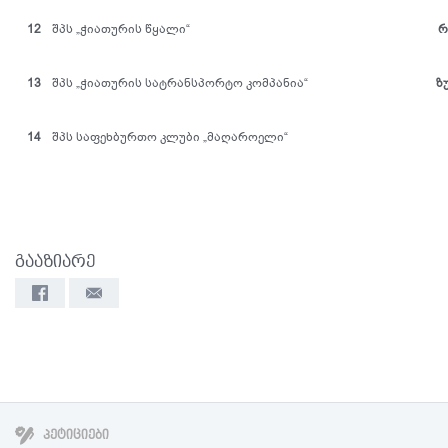
1
2
შპს „ჭიათურის წყალი“
რ
13
შპს „ჭიათურის სატრანსპორტო კომპანია“
ზ
14
შპს საფეხბურთო კლუბი „მაღაროელი“
გააზიარე
ᲞᲔᲢᲘᲪᲘᲔᲑᲘ