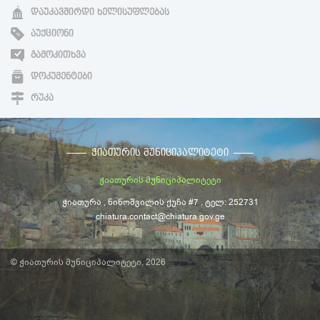
ᲓᲐᲣᲙᲐᲕᲨᲘᲠᲓᲘ ᲮᲔᲚᲘᲡᲣᲤᲚᲔᲑᲐᲡ
ᲐᲣᲥᲪᲘᲝᲜᲘ
ᲒᲐᲛᲝᲙᲘᲗᲮᲕᲐ
ᲓᲝᲙᲣᲛᲔᲜᲢᲔᲑᲘ
ᲠᲣᲙᲐ
ᲭᲘᲐᲗᲣᲠᲘᲡ ᲛᲣᲜᲘᲪᲘᲞᲐᲚᲘᲢᲔᲢᲘ
ჭიათურის მუნიციპალიტეტი
ჭიათურა , ნინოშვილის ქუჩა #7 , ტელ: 252731
chiatura.contact@chiatura.gov.ge
© ჭიათურის მუნიციპალიტეტი, 2026