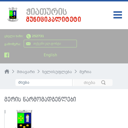
ᲭᲘᲐᲗᲣᲠᲘᲡ
ᲛᲣᲜᲘᲪᲘᲞᲐᲚᲘᲢᲔᲢᲘ
ᲛᲗᲐᲕᲐᲠᲘ
ცხელი ხაზი:
252731
ᲩᲔᲛᲘ ᲥᲐᲚᲐᲥᲘ
გამოწერა:
ᲮᲔᲚᲘᲡᲣᲤᲚᲔᲑᲐ
English
ᲡᲘᲐᲮᲚᲔᲔᲑᲘ
მთავარი
ხელისუფლება
მერია
ᲡᲐᲯᲐᲠᲝ ᲘᲜᲤᲝᲠᲛᲐᲪᲘᲐ
ᲡᲮᲕᲐᲓᲐᲡᲮᲕᲐ ᲘᲜᲤᲝᲠᲛᲐᲪᲘᲐ
მერის წარმომადგენლები
ᲑᲘᲣᲯᲔᲢᲘ