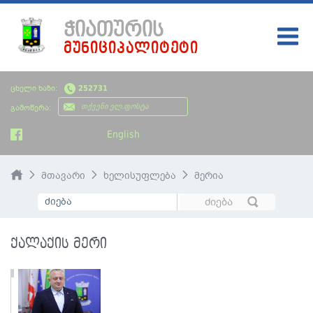
ᲭᲘᲐᲗᲣᲠᲘᲡ
ᲛᲣᲜᲘᲪᲘᲞᲐᲚᲘᲢᲔᲢᲘ
ᲛᲗᲐᲕᲐᲠᲘ
ცხელი ხაზი:
252731
ᲩᲔᲛᲘ ᲥᲐᲚᲐᲥᲘ
გამოწერა:
ᲮᲔᲚᲘᲡᲣᲤᲚᲔᲑᲐ
English
ᲡᲘᲐᲮᲚᲔᲔᲑᲘ
მთავარი
ხელისუფლება
მერია
ᲡᲐᲯᲐᲠᲝ ᲘᲜᲤᲝᲠᲛᲐᲪᲘᲐ
ᲡᲮᲕᲐᲓᲐᲡᲮᲕᲐ ᲘᲜᲤᲝᲠᲛᲐᲪᲘᲐ
ქალაქის მერი
ᲑᲘᲣᲯᲔᲢᲘ