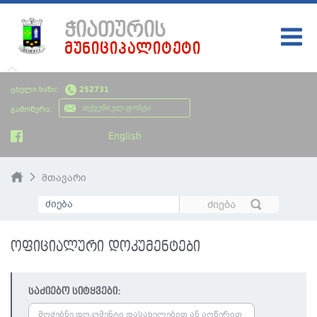
ᲭᲘᲐᲗᲣᲠᲘᲡ
ᲛᲣᲜᲘᲪᲘᲞᲐᲚᲘᲢᲔᲢᲘ
ᲛᲗᲐᲕᲐᲠᲘ
ცხელი ხაზი:
252731
ᲩᲔᲛᲘ ᲥᲐᲚᲐᲥᲘ
გამოწერა:
ᲮᲔᲚᲘᲡᲣᲤᲚᲔᲑᲐ
English
ᲡᲘᲐᲮᲚᲔᲔᲑᲘ
მთავარი
ᲡᲐᲯᲐᲠᲝ ᲘᲜᲤᲝᲠᲛᲐᲪᲘᲐ
ᲡᲮᲕᲐᲓᲐᲡᲮᲕᲐ ᲘᲜᲤᲝᲠᲛᲐᲪᲘᲐ
ოფიციალური დოკუმენტები
ᲑᲘᲣᲯᲔᲢᲘ
საძიებო სიტყვები: