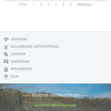
‹ წინა
1
2
3
4
5
6
შემდეგი ›
ᲞᲔᲢᲘᲪᲘᲔᲑᲘ
ᲓᲐᲣᲙᲐᲕᲨᲘᲠᲓᲘ ᲮᲔᲚᲘᲡᲣᲤᲚᲔᲑᲐᲡ
ᲐᲣᲥᲪᲘᲝᲜᲘ
ᲒᲐᲛᲝᲙᲘᲗᲮᲕᲐ
ᲓᲝᲙᲣᲛᲔᲜᲢᲔᲑᲘ
ᲠᲣᲙᲐ
ᲭᲘᲐᲗᲣᲠᲘᲡ ᲛᲣᲜᲘᲪᲘᲞᲐᲚᲘᲢᲔᲢᲘ
ჭიათურის მუნიციპალიტეტი