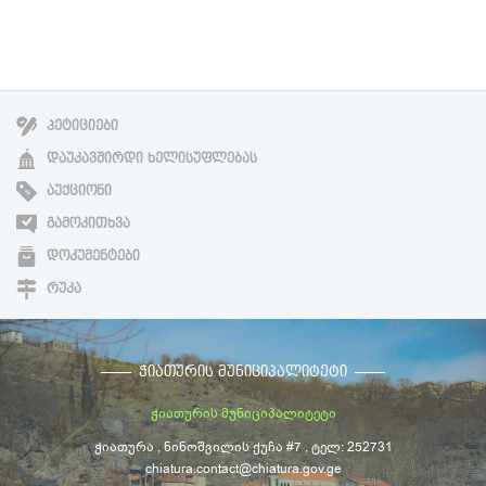
ᲞᲔᲢᲘᲪᲘᲔᲑᲘ
ᲓᲐᲣᲙᲐᲕᲨᲘᲠᲓᲘ ᲮᲔᲚᲘᲡᲣᲤᲚᲔᲑᲐᲡ
ᲐᲣᲥᲪᲘᲝᲜᲘ
ᲒᲐᲛᲝᲙᲘᲗᲮᲕᲐ
ᲓᲝᲙᲣᲛᲔᲜᲢᲔᲑᲘ
ᲠᲣᲙᲐ
ᲭᲘᲐᲗᲣᲠᲘᲡ ᲛᲣᲜᲘᲪᲘᲞᲐᲚᲘᲢᲔᲢᲘ
ჭიათურის მუნიციპალიტეტი
ჭიათურა , ნინოშვილის ქუჩა #7 , ტელ: 252731
chiatura.contact@chiatura.gov.ge