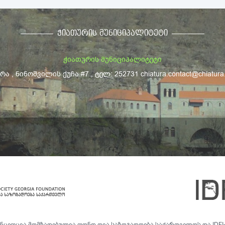
ᲭᲘᲐᲗᲣᲠᲘᲡ ᲛᲣᲜᲘᲪᲘᲞᲐᲚᲘᲢᲔᲢᲘ
ჭიათურის მუნიციპალიტეტი
ა , ნინოშვილის ქუჩა #7 , ტელ: 252731 chiatura.contact@chiatura
ნცეფცია მომზადებულია ფონდ ღია საზოგადოება საქართველოს და IDFI-