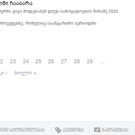
იში ჩააბარა
ერმა გივი მოდებაძემ დღეს საზოგადოების წინაშე 2022
პროექტებზე, რომელიც საანგარიშო პერიოდში
2
23
24
25
26
27
28
29
…
ი ›
ბოლო »
ᲠᲓᲘ ᲮᲔᲚᲘᲡᲣᲤᲚᲔᲑᲐᲡ
ᲐᲣᲥᲪᲘᲝᲜᲘ
ᲒᲐᲛᲝᲙᲘᲗᲮᲕᲐ