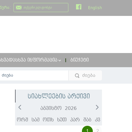
წერა:
English
ᲡᲮᲕᲐᲓᲐᲡᲮᲕᲐ ᲘᲜᲤᲝᲠᲛᲐᲪᲘᲐ
ᲑᲘᲣᲯᲔᲢᲘ
სიახლეების არქივი
აგვისტო
2026
ორშ
სამ
ოთხ
ხუთ
პარ
შაბ
კვ
1
2