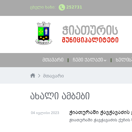
ცხელი ხაზი:
252731
ᲭᲘᲐᲗᲣᲠᲘᲡ
ᲛᲣᲜᲘᲪᲘᲞᲐᲚᲘᲢᲔᲢᲘ
ᲛᲗᲐᲕᲐᲠᲘ
ᲩᲔᲛᲘ ᲥᲐᲚᲐᲥᲘ
ᲮᲔᲚᲘᲡ
მთავარი
ახალი ამბები
ჭიათურაში ჭავჭავაძის
04 ივლისი 2023
ჭიათურაში ჭავჭავაძის ქუჩი