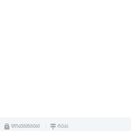
ᲓᲝᲙᲣᲛᲔᲜᲢᲔᲑᲘ
ᲠᲣᲙᲐ